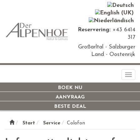
Reservering:
+43 6414
317
Großarltal - Salzburger
Land - Oostenrijk
Togg
navi
BOEK NU
AANVRAAG
BESTE DEAL
Start
Service
Colofon