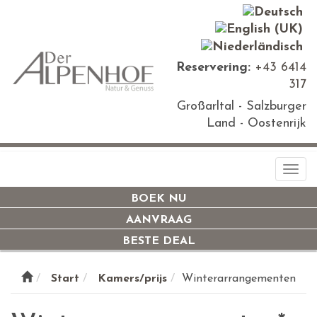
Reservering:
+43 6414
317
Großarltal - Salzburger
Land - Oostenrijk
Togg
navi
BOEK NU
AANVRAAG
BESTE DEAL
Start
Kamers/prijs
Winterarrangementen