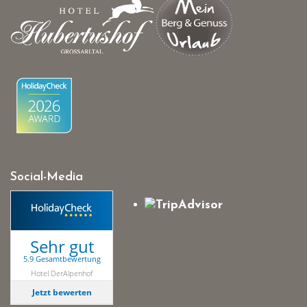
Social-Media
Sehr gut
5.9 Gesamtbewertung
Hotel DerAlpenhof
Jetzt bewerten