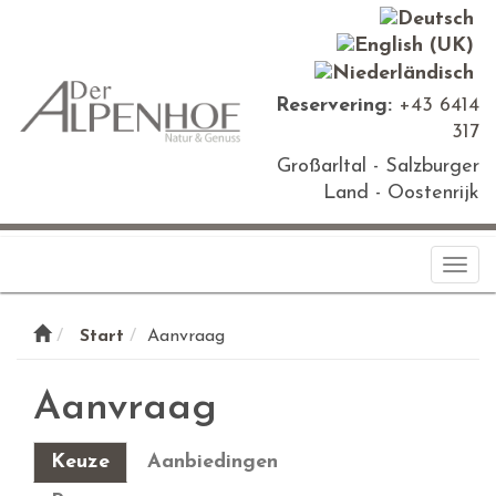
Reservering:
+43 6414
317
Großarltal - Salzburger
Land - Oostenrijk
Togg
navi
Start
Aanvraag
Aanvraag
Keuze
Aanbiedingen