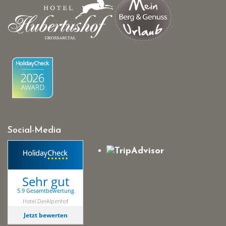
Social-Media
Sehr gut
5.9 Gesamtbewertung
Hotel DerAlpenhof
Jetzt bewerten