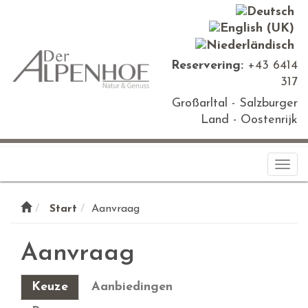
Reservering:
+43 6414
317
Großarltal - Salzburger
Land - Oostenrijk
Togg
navi
Start
Aanvraag
Aanvraag
Keuze
Aanbiedingen